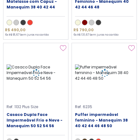
Matelasse com Capuz -
Feminino - Manequim 40
Manequim 38 40 42 44
42 44 46 48
R$ 490,00
R$ 790,00
6x R$ 81,67 Sem juros no cartão
6x R$ 131,67 Sem juros no cartão
Ref. 1132 Plus Size
Ref. 6235
Casaco Dupla Face
Puffer impermeável
Impermeável Frio e Neve -
feminino - Manequim 38
Manequim 50 52 54 56
40 42 44 46 48 50