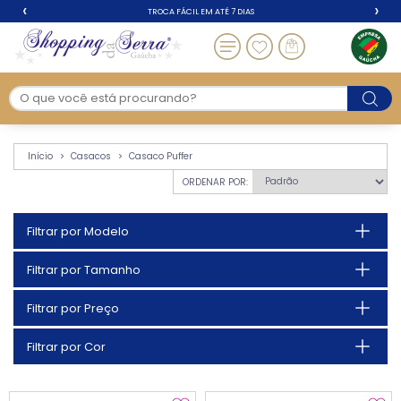
‹
›
TROCA FÁCIL EM ATÉ 7 DIAS
Casaco Puffer - Casa
Início
Casacos
Casaco Puffer
ORDENAR POR:
Filtrar por Modelo
Filtrar por Tamanho
Filtrar por Preço
Filtrar por Cor