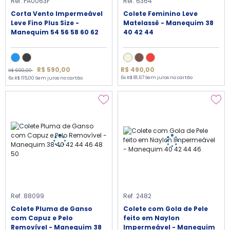
Ref. PA0063F
Ref. 6364
Corta Vento Impermeável
Colete Feminino Leve
Leve Fino Plus Size -
Matelassê - Manequim 38
Manequim 54 56 58 60 62
40 42 44
R$ 590,00
R$ 490,00
R$ 690,00
6x R$ 81,67 Sem juros no cartão
6x R$ 115,00 Sem juros no cartão
Ref. 88099
Ref. 2482
Colete Pluma de Ganso
Colete com Gola de Pele
com Capuz e Pelo
feito em Naylon
Removível - Manequim 38
Impermeável - Manequim