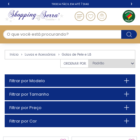
‹
›
TROCA FÁCIL EM ATÉ 7 DIAS
Golas de Pele e Lã - L
Início
Luvas e Acessórios
Golas de Pele e Lã
ORDENAR POR:
Filtrar por Modelo
Filtrar por Tamanho
Filtrar por Preço
Filtrar por Cor