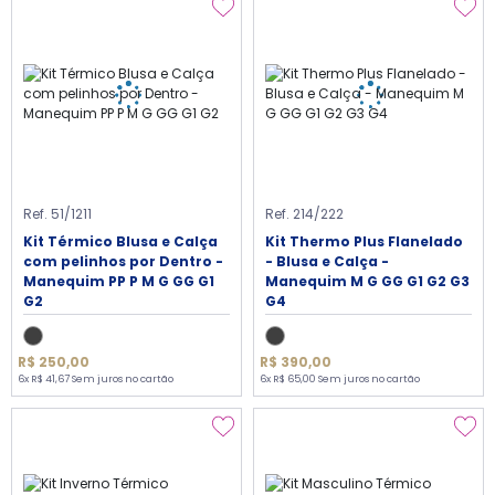
Ref. 51/1211
Ref. 214/222
Kit Térmico Blusa e Calça
Kit Thermo Plus Flanelado
com pelinhos por Dentro -
- Blusa e Calça -
Manequim PP P M G GG G1
Manequim M G GG G1 G2 G3
G2
G4
R$ 250,00
R$ 390,00
6x R$ 41,67 Sem juros no cartão
6x R$ 65,00 Sem juros no cartão