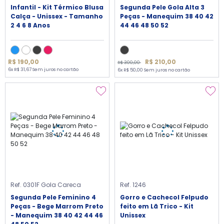
Infantil - Kit Térmico Blusa
Segunda Pele Gola Alta 3
Calça - Unissex - Tamanho
Peças - Manequim 38 40 42
2 4 6 8 Anos
44 46 48 50 52
R$ 210,00
R$ 190,00
R$ 300,00
6x R$ 31,67 Sem juros no cartão
6x R$ 50,00 Sem juros no cartão
Ref. 0301F Gola Careca
Ref. 1246
Segunda Pele Feminino 4
Gorro e Cachecol Felpudo
Peças - Bege Marrom Preto
feito em Lã Trico - Kit
- Manequim 38 40 42 44 46
Unissex