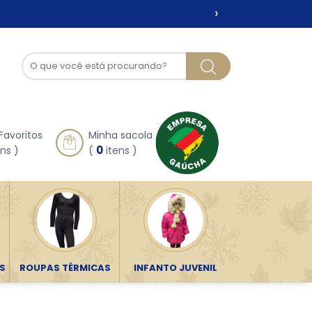
›
Favoritos
Minha sacola
0
ns )
(
itens )
S
ROUPAS TÉRMICAS
INFANTO JUVENIL