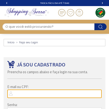
‹
›
TROCA FÁCIL EM ATÉ 7 DIAS
Loja | Faça seu Login
Início
Faça seu Login
JÁ SOU CADASTRADO
Preencha os campos abaixo e faça login na sua conta.
E-mail ou CPF:
Senha: