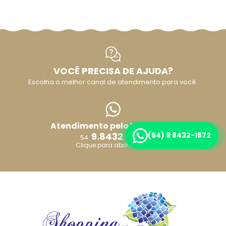
VOCÊ PRECISA DE AJUDA?
Escolha o melhor canal de atendimento para você.
Atendimento pelo WhatsApp
9.8432 1872
(54) 9 8432-1872
54.
Clique para abrir o Chat